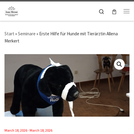
Zum Inhalt springen
Search
Me
Start
»
Seminare
»
Erste Hilfe für Hunde mit Tierärztin Allena
Merkert
March 18, 2026 - March 18, 2026