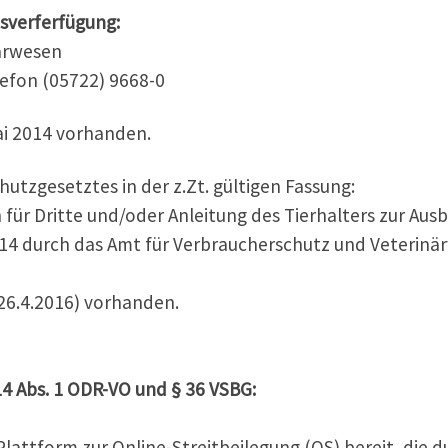
isverferfügung:
ärwesen
efon (05722) 9668-0
ai 2014 vorhanden.
chutzgesetztes in der z.Zt. gültigen Fassung:
r Dritte und/oder Anleitung des Tierhalters zur Ausb
2014 durch das Amt für Verbraucherschutz und Veterin
(26.4.2016) vorhanden.
14 Abs. 1 ODR-VO und § 36 VSBG:
lattform zur Online-Streitbeilegung (OS) bereit, die d