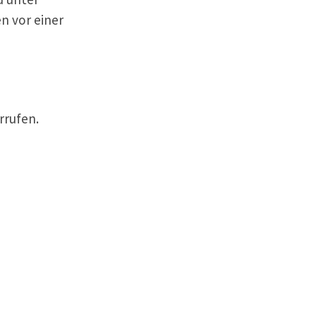
n vor einer
rrufen.