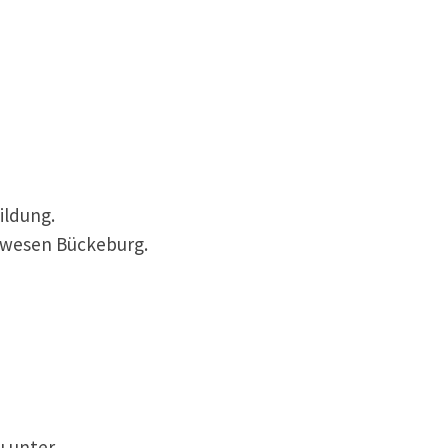
ildung.
ärwesen Bückeburg.
u unter